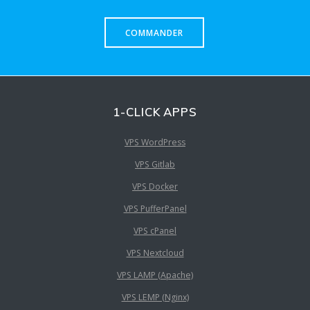
COMMANDER
1-CLICK APPS
VPS WordPress
VPS Gitlab
VPS Docker
VPS PufferPanel
VPS cPanel
VPS Nextcloud
VPS LAMP (Apache)
VPS LEMP (Nginx)